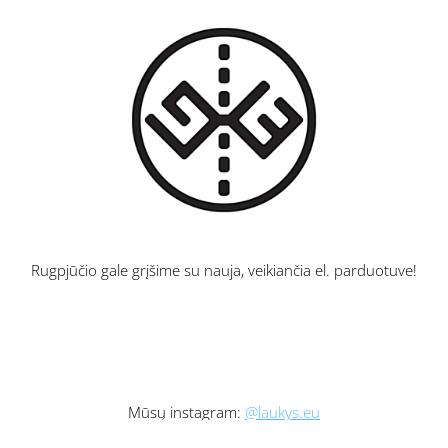
Rugpjūčio gale grįšime su nauja, veikiančia el. parduotuve!
Mūsų instagram:
@laukys.eu