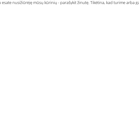
u esate nusižiūrėję mūsų kūrinių - parašykit žinutę. Tikėtina, kad turime arba 