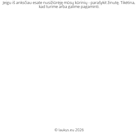
Jeigu iš anksčiau esate nusižiūrėję mūsų kūrinių - parašykit žinutę. Tikėtina,
kad turime arba galime pagaminti.
© laukys.eu 2026