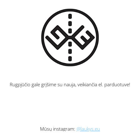
Rugpjūčio gale grįšime su nauja, veikiančia el. parduotuve!
Mūsų instagram:
@laukys.eu