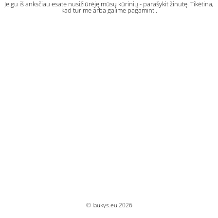
Jeigu iš anksčiau esate nusižiūrėję mūsų kūrinių - parašykit žinutę. Tikėtina,
kad turime arba galime pagaminti.
© laukys.eu 2026