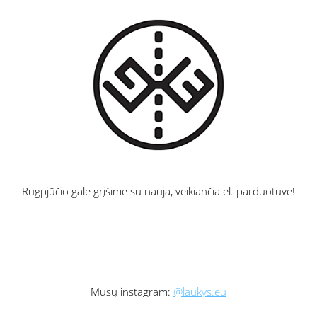
Rugpjūčio gale grįšime su nauja, veikiančia el. parduotuve!
Mūsų instagram:
@laukys.eu