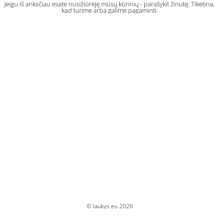
Jeigu iš anksčiau esate nusižiūrėję mūsų kūrinių - parašykit žinutę. Tikėtina,
kad turime arba galime pagaminti.
© laukys.eu 2026