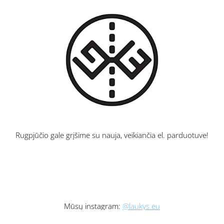
Rugpjūčio gale grįšime su nauja, veikiančia el. parduotuve!
Mūsų instagram:
@laukys.eu