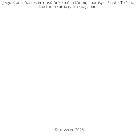
Jeigu iš anksčiau esate nusižiūrėję mūsų kūrinių - parašykit žinutę. Tikėtina,
kad turime arba galime pagaminti.
© laukys.eu 2026