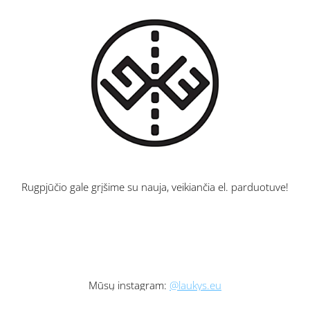
Rugpjūčio gale grįšime su nauja, veikiančia el. parduotuve!
Mūsų instagram:
@laukys.eu