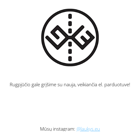
Rugpjūčio gale grįšime su nauja, veikiančia el. parduotuve!
Mūsų instagram:
@laukys.eu