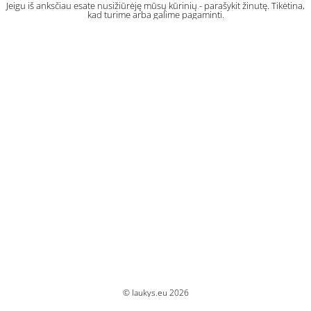
Jeigu iš anksčiau esate nusižiūrėję mūsų kūrinių - parašykit žinutę. Tikėtina,
kad turime arba galime pagaminti.
© laukys.eu 2026